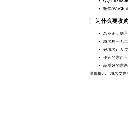
QQ：978805
微信/WeChat
为什么要收
名不正，则言
域名独一无二
好域名让人过
便宜的东西只
品质好的东西
温馨提示
：域名交易